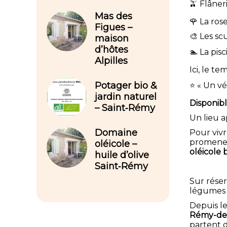
🫒 Flâner
Mas des
🌹 La ros
Figues –
🎨 Les sc
maison
d’hôtes
🏊 La pis
Alpilles
Ici, le t
Potager bio &
⭐ « Un vé
jardin naturel
Disponibl
– Saint‑Rémy
Un lieu a
Domaine
Pour vivr
promene
oléicole –
oléicole 
huile d’olive
Saint‑Rémy
Sur rése
légumes 
Depuis le
Rémy-de
partent 