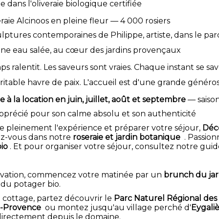
ie dans l'oliveraie biologique certifiée
eraie Alcinoos en pleine fleur — 4 000 rosiers
ulptures contemporaines de Philippe, artiste, dans le par
cine eau salée, au cœur des jardins provençaux
emps ralentit. Les saveurs sont vraies. Chaque instant se sa
ritable havre de paix. L'accueil est d'une grande générosi
e à la location en juin, juillet, août et septembre
— saison
pprécié pour son calme absolu et son authenticité
e pleinement l'expérience et préparer votre séjour,
Déc
z-vous dans notre
roseraie et jardin botanique
. Passion
bio
. Et pour organiser votre séjour, consultez notre gui
rvation, commencez votre matinée par un
brunch du jar
du potager bio.
 cottage, partez découvrir le
Parc Naturel Régional des 
-Provence
ou montez jusqu'au village perché d'
Eygali
directement depuis le domaine.