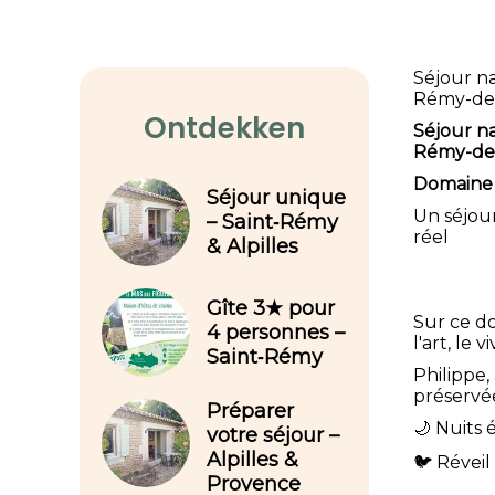
Séjour na
Rémy-de
Ontdekken
Séjour n
Rémy-de
Domaine 
Séjour unique
Un séjour
– Saint‑Rémy
réel
& Alpilles
Gîte 3★ pour
Sur ce do
4 personnes –
l'art, le
Saint‑Rémy
Philippe,
préservé
Préparer
🌙 Nuits é
votre séjour –
Alpilles &
🐦 Réveil
Provence