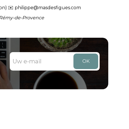
ion) ✉️
philippe@masdesfigues.com
nt-Rémy-de-Provence
OK