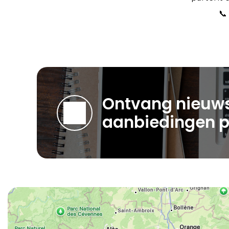
📞
Ontvang nieuws
aanbiedingen p