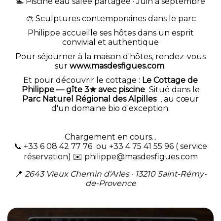
🏊 Piscine eau salée partagée · Juin à septembre
🎨 Sculptures contemporaines dans le parc
Philippe accueille ses hôtes dans un esprit
convivial et authentique
Pour séjourner à la maison d'hôtes, rendez-vous
sur
www.masdesfigues.com
Et pour découvrir le cottage :
Le Cottage de
Philippe — gîte 3★ avec piscine
Situé dans le
Parc Naturel Régional des Alpilles
, au cœur
d'un domaine bio d'exception.
Chargement en cours...
📞 +33 6 08 42 77 76 ou +33 4 75 41 55 96 ( service
réservation) ✉️
philippe@masdesfigues.com
📍
2643 Vieux Chemin d'Arles · 13210 Saint-Rémy-
de-Provence