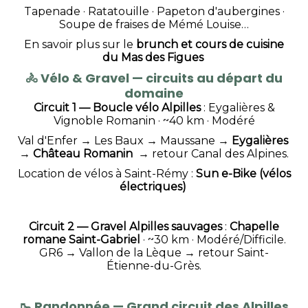
Tapenade · Ratatouille · Papeton d'aubergines ·
Soupe de fraises de Mémé Louise…
En savoir plus sur le
brunch et cours de cuisine
du Mas des Figues
🚴
Vélo & Gravel — circuits au départ du
domaine
Circuit 1 — Boucle vélo Alpilles
: Eygalières &
Vignoble Romanin · ~40 km · Modéré
Val d'Enfer → Les Baux → Maussane →
Eygalières
→
Château Romanin
→ retour Canal des Alpines.
Location de vélos à Saint-Rémy :
Sun e-Bike
(vélos
électriques)
Circuit 2 — Gravel Alpilles sauvages
:
Chapelle
romane Saint-Gabriel
· ~30 km · Modéré/Difficile.
GR6 → Vallon de la Lèque → retour Saint-
Étienne-du-Grès.
🥾
Randonnée — Grand circuit des Alpilles