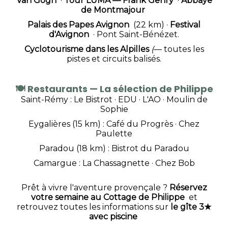
Van Gogh
·
T
our LUMA — Frank Gehry
·
Abbaye
de Montmajou
r
Palais des Papes Avignon
(22 km) ·
Festival
d'Avignon
· Pont Saint-Bénézet.
Cyclotourisme dans les Alpilles
(
— toutes les
pistes et circuits balisés.
🍽️
Restaurants — La sélection de Philippe
Saint-Rémy :
Le Bistrot
·
EDU
·
L'AO
· Moulin de
Sophie
Eygalières (15 km) :
Café du Progrè
s ·
Chez
Paulette
Paradou (18 km) :
Bistrot du Paradou
Camargue :
La Chassagnette
·
Chez Bob
Prêt à vivre l'aventure provençale ?
Réservez
votre semaine au Cottage de Philippe
et
retrouvez toutes les informations sur
le gîte 3★
avec piscine