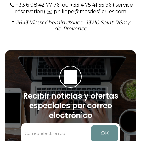
📞 +33 6 08 42 77 76 ou +33 4 75 41 55 96 ( service
réservation) ✉️
philippe@masdesfigues.com
📍
2643 Vieux Chemin d'Arles · 13210 Saint-Rémy-
de-Provence
Recibir noticias y ofertas
especiales por correo
electrónico
OK