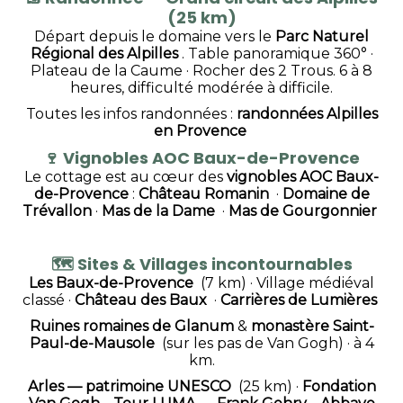
(25 km)
Départ depuis le domaine vers le
Parc Naturel
Régional des Alpille
s
. Table panoramique 360° ·
Plateau de la Caume · Rocher des 2 Trous. 6 à 8
heures, difficulté modérée à difficile.
Toutes les infos randonnées :
randonnées Alpilles
en Provence
🍷
Vignobles AOC Baux-de-Provence
Le cottage est au cœur des
vignobles AOC Baux-
de-Provence
:
Château Romanin
·
Domaine de
Trévallon
·
Mas de la Dame
·
Mas de Gourgonnier
🗺️
Sites & Villages incontournables
Les Baux-de-Provence
(7 km) · Village médiéval
classé ·
Château des Bau
x
·
Carrières de Lumières
Ruines romaines de Glanum
&
monastère Saint-
Paul-de-Mausole
(sur les pas de Van Gogh) · à 4
km.
Arles — patrimoine UNESCO
(25 km) ·
Fondation