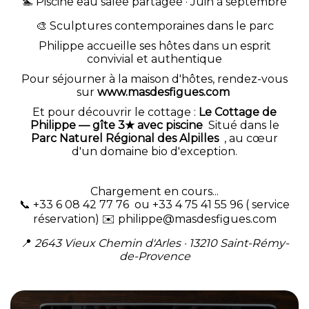
🏊 Piscine eau salée partagée · Juin à septembre
🎨 Sculptures contemporaines dans le parc
Philippe accueille ses hôtes dans un esprit
convivial et authentique
Pour séjourner à la maison d'hôtes, rendez-vous
sur
www.masdesfigues.com
Et pour découvrir le cottage :
Le Cottage de
Philippe — gîte 3★ avec piscine
Situé dans le
Parc Naturel Régional des Alpilles
, au cœur
d'un domaine bio d'exception.
Chargement en cours...
📞 +33 6 08 42 77 76 ou +33 4 75 41 55 96 ( service
réservation) ✉️
philippe@masdesfigues.com
📍
2643 Vieux Chemin d'Arles · 13210 Saint-Rémy-
de-Provence