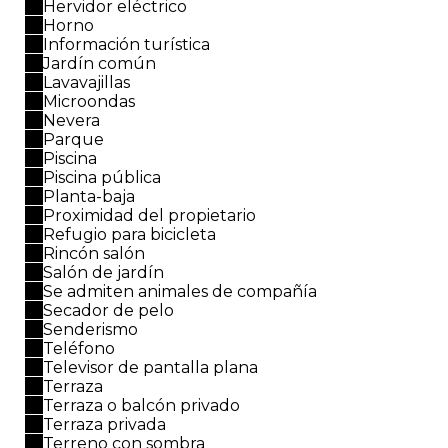
Hervidor eléctrico
Horno
Información turística
Jardín común
Lavavajillas
Microondas
Nevera
Parque
Piscina
Piscina pública
Planta-baja
Proximidad del propietario
Refugio para bicicleta
Rincón salón
Salón de jardín
Se admiten animales de compañía
Secador de pelo
Senderismo
Teléfono
Televisor de pantalla plana
Terraza
Terraza o balcón privado
Terraza privada
Terreno con sombra