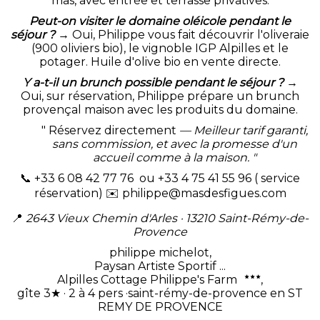
mas, avec entrée et terrasse privatives.
Peut-on visiter le domaine oléicole pendant le
séjour ?
→ Oui, Philippe vous fait découvrir l'oliveraie
(900 oliviers bio), le vignoble IGP Alpilles et le
potager. Huile d'olive bio en vente directe.
Y a-t-il un brunch possible pendant le séjour ?
→
Oui, sur réservation, Philippe prépare un brunch
provençal maison avec les produits du domaine.
"
Réservez directement
— Meilleur tarif garanti,
sans commission, et avec la promesse d'un
accueil comme à la maison. "
📞 +33 6 08 42 77 76 ou +33 4 75 41 55 96 ( service
réservation) ✉️
philippe@masdesfigues.com
📍
2643 Vieux Chemin d'Arles · 13210 Saint-Rémy-de-
Provence
philippe michelot,
Paysan Artiste Sportif ...
Alpilles Cottage Philippe's Farm
,
gîte 3★ · 2 à 4 pers ·saint-rémy-de-provence en ST
REMY DE PROVENCE