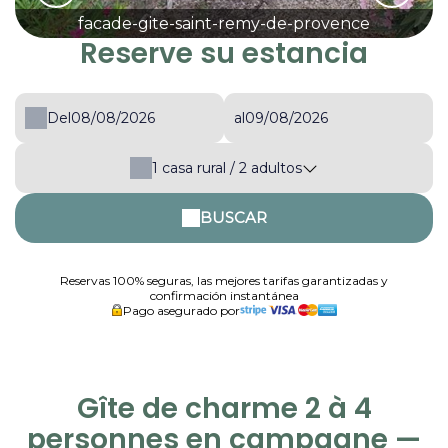
facade-gite-saint-remy-de-provence
Reserve su estancia
Del
al
1
casa rural /
2
adultos
BUSCAR
Reservas 100% seguras, las mejores tarifas garantizadas y
confirmación instantánea
Pago asegurado por
Gîte de charme 2 à 4
personnes en campagne —