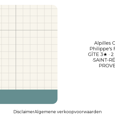
Alpilles 
Philippe's
GÎTE 3★ · 2
·SAINT-R
PROV
Disclaimer
Algemene verkoopvoorwaarden