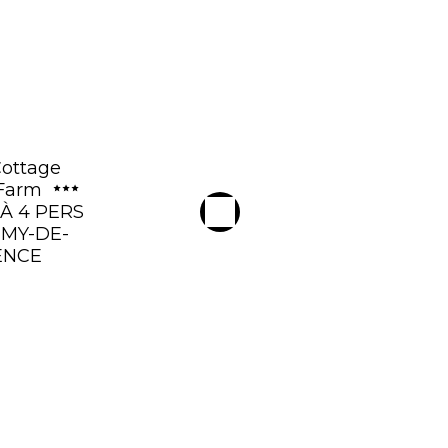
Cottage
 Farm
 À 4 PERS
ÉMY-DE-
ENCE