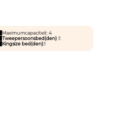
Maximumcapaciteit: 4
Tweepersoonsbed(den) :
1
Kingsize bed(den):
1