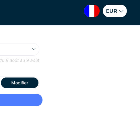
EUR
 du
8 août
au
9 août
Modifier