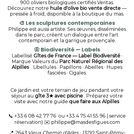
900 oliviers biologiques certifiés Veritas.
Découvrez notre
huile d'olive bio vente directe
—
pressée à froid, disponible à la boutique du mas.
🎨
Les sculptures contemporaines
Philippe est aussi artiste. Ses œuvres, disséminées
dans le parc, créent un dialogue entre l'art
contemporain et la garrigue provençale.
🦋
Biodiversité — Labels
Labellisé
Gîtes de France — Label Biodiversité
·
Marque Valeurs du
Parc Naturel Régional des
Alpilles
. Libellules · Papillons · Abeilles · Hupes
fasciées · Cigales.
Ce jardin est votre terrain de jeu pendant votre
séjour au
gîte 3★ avec piscine
. Préparez votre
visite avec notre guide
que faire aux Alpilles
📞 +33 6 08 42 77 76 ou +33 4 75 41 55 96 ( service
réservation) ✉️
philippe@masdesfigues.com
📍
2643 Vieux Chemin d'Arles · 13210 Saint-Rémy-